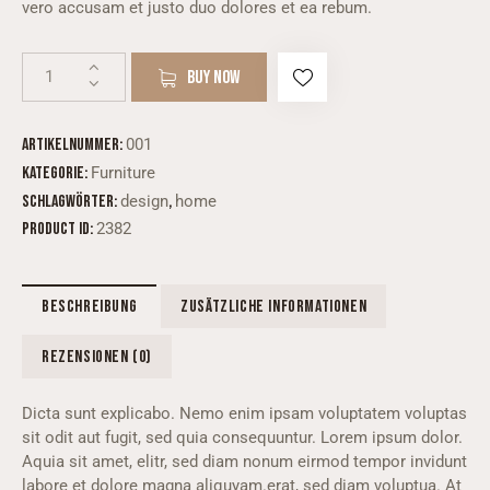
vero accusam et justo duo dolores et ea rebum.
BUY NOW
Artikelnummer:
001
Kategorie:
Furniture
Schlagwörter:
design
,
home
Product ID:
2382
BESCHREIBUNG
ZUSÄTZLICHE INFORMATIONEN
REZENSIONEN (0)
Dicta sunt explicabo. Nemo enim ipsam voluptatem voluptas
sit odit aut fugit, sed quia consequuntur. Lorem ipsum dolor.
Aquia sit amet, elitr, sed diam nonum eirmod tempor invidunt
labore et dolore magna aliquyam.erat, sed diam voluptua. At